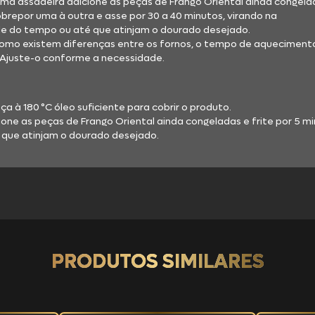
uma assadeira adicione as peças de Frango Oriental ainda congela
brepor uma à outra e asse por 30 a 40 minutos, virando na
tos
 do tempo ou até que atinjam o dourado desejado.
omo existem diferenças entre os fornos, o tempo de aqueciment
. Ajuste-o conforme a necessidade.
:
s Burguer
eça à 180 °C óleo suficiente para cobrir o produto.
cione as peças de Frango Oriental ainda congeladas e frite por 5 m
 que atinjam o dourado desejado.
a Kit Festa
PRODUTOS SIMILARES