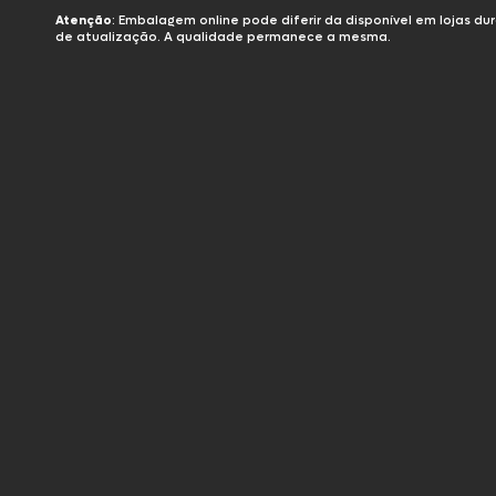
Môni
Atenção
: Embalagem online pode diferir da disponível em lojas d
de atualização. A qualidade permanece a mesma.
Pizzas
Linguiças
Sear
Sear
Sear
Sear