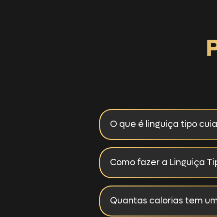
O que é linguiça tipo cu
A linguiça cuiabana é uma iguaria b
Como fazer a Linguiça T
temperada com especiarias naturai
únicos — e muito bem reproduzidos
Preparar a Linguiça Tipo Cuiabana 
Quantas calorias tem um
preferir — ela pode ser preparada 
recomendado verificar as instruçõ