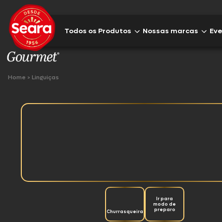
Todos os Produtos
Nossas marcas
Ev
Lanches
Home
>
Linguiças
Sear
Hambúrgueres
Comemorativos
Sear
Frios e Embutidos
Aves
Sear
Bacon
Suínos
Ir para
modo de
preparo
Churrasqueira
Sear
Pratos Prontos