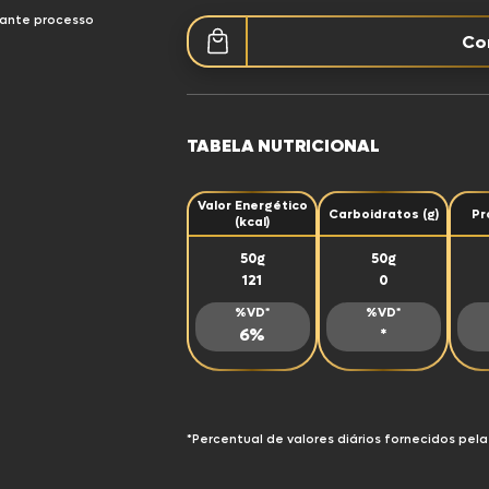
ca
Sustentabilidade
urante processo
Co
a DaGranja
TABELA NUTRICIONAL
a Hot Hit
Valor Energético
Carboidratos (g)
Pr
(kcal)
50g
50g
121
0
a Assa Fácil
%VD*
%VD*
6%
*
a Reserva
*Percentual de valores diários fornecidos pela