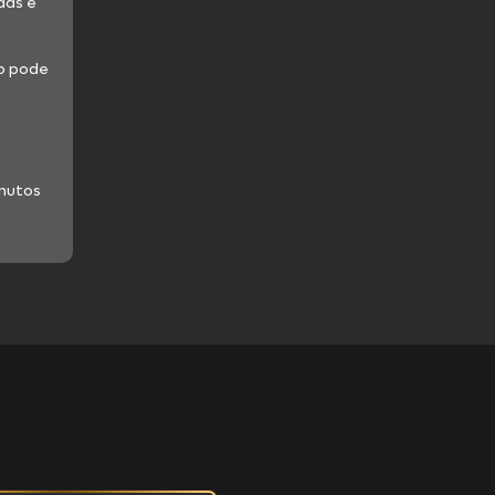
das e
o pode
inutos