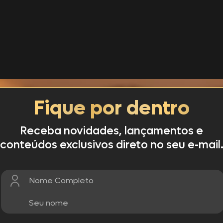
e de gorduras, devido à carne suína e ao queijo, a Linguiça Tipo
uma porção de 50g da linguiça possui 121kcal, logo, uma embalage
aos temperos e ao óleo utilizados no preparo.
Fique por dentro
Receba novidades, lançamentos e
conteúdos exclusivos direto no seu e-mail
Nome Completo