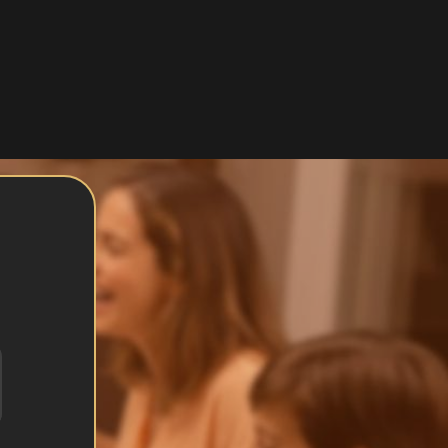
 Cuiabana Seara Gourmet tem um valor
m de 500 g possui 1210kcal, sem
.
Telefone