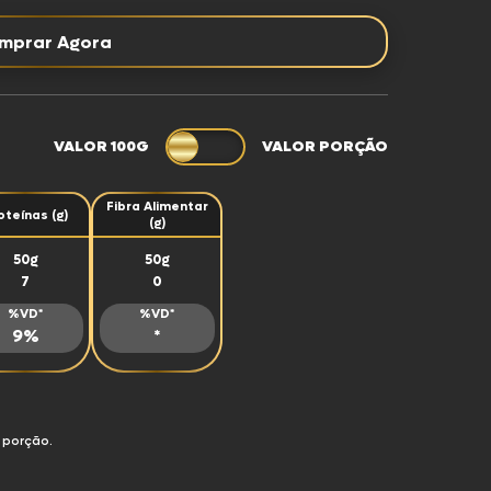
mprar Agora
VALOR 100G
VALOR PORÇÃO
Fibra Alimentar
oteínas (g)
(g)
50g
50g
7
0
%VD*
%VD*
9%
*
 porção.