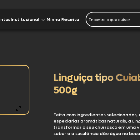
entos
Institucional
Minha Receita
Outras marcas
a
Imprensa
Instituto J&F
Linguiça tipo Cu
a Orgânico
Seara Food Solutions
500g
Sobre nós
a Nature
Feita com ingredientes selecionados, c
Fale Conosco
especiarias aromáticas naturais, a Li
transformar o seu churrasco em uma ve
Trabalhe Conosco
sabor e a suculência dão água na boc
a Turma da