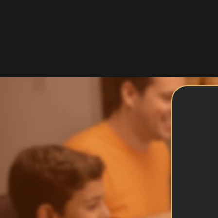
Por ser um alimento com maior índic
energético mais elevado. Em média, 
considerar os valores relacionados 