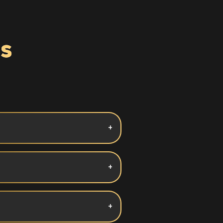
s
a com queijo minas ou coalho e
 promove um aroma e suculência
 levá-lo para o eletrodoméstico que
mente do modo de preparo, é