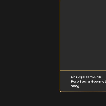
Linguiça com Alho
Poró Seara Gourme
500g