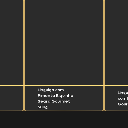
Linguiça com
Ling
Pimenta Biquinho
t
com 
Seara Gourmet
Gour
500g