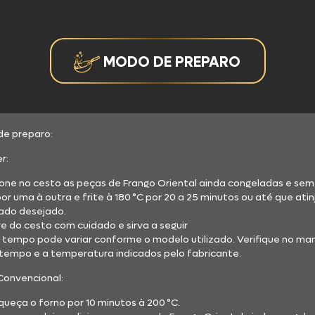
a
lentíssimo
MODO DE PREPARO
Bento
e preparo:
ana
er:
cione no cesto as peças de Frango Oriental ainda congeladas e sem
or uma à outra e frite à 180 °C por 20 a 25 minutos ou até que ati
ia
ado desejado.
ire do cesto com cuidado e sirva a seguir
 tempo pode variar conforme o modelo utilizado. Verifique no ma
 tempo e a temperatura indicados pelo fabricante.
or
Convencional:
aqueça o forno por 10 minutos à 200 °C.