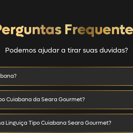
Perguntas Frequente
Podemos ajudar a tirar suas duvidas?
iabana?
rasileira produzida com carne suína de qualidade elevada, rechead
ipo Cuiabana da Seara Gourmet?
s selecionadas. Muito amada pelos brasileiros, essa combinação
 na versão da Seara Gourmet. Prove e se surpreenda!
da Seara é muito simples: basta retirar o produto da embalagem e
a Linguiça Tipo Cuiabana Seara Gourmet?
no forno, na panela ou na air fryer. Mas lembre-se: independente
es de preparo impressas na embalagem do produto.